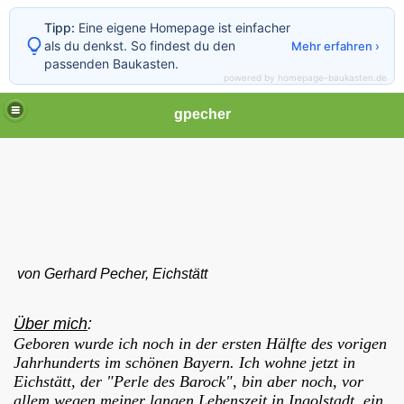
Tipp:
Eine eigene Homepage ist einfacher
als du denkst. So findest du den
Mehr erfahren ›
passenden Baukasten.
powered by homepage-baukasten.de
gpecher
í
von Gerhard Pecher, Eichstätt
t Hft. Hartenberg
Über mich
:
h Lázní
Geboren wurde ich noch in der ersten Hälfte des vorigen
Jahrhunderts im schönen Bayern. Ich wohne jetzt in
Bleistadt
Eichstätt, der "Perle des Barock", bin aber noch, vor
allem wegen meiner langen Lebenszeit in Ingolstadt, ein